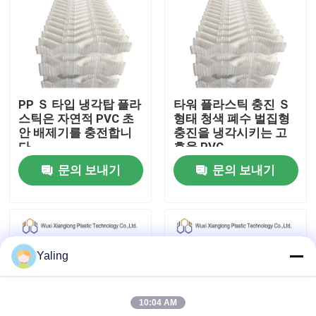
공장 여행
품질 관리
PP Ｓ 타입 냉각탑 플라
타워 플라스틱 충진 Ｓ
스틱은 자연적 PVC 초
형태 청색 폐수 벌집형
연락주세요
안 배제기를 충전합니
충진을 냉각시키는 고
다
효율 PVC
문의 보내기
문의 보내기
뉴스
인용문을 요구하세요
Yaling
국제적 냉각탑 충진
10:04 AM
탑 채움 재료를 냉각시키기