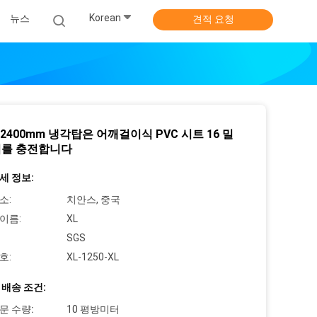
Korean
뉴스
견적 요청
X2400mm 냉각탑은 어깨걸이식 PVC 시트 16 밀
를 충전합니다
세 정보:
소:
치안스, 중국
이름:
XL
SGS
호:
XL-1250-XL
 배송 조건:
문 수량:
10 평방미터