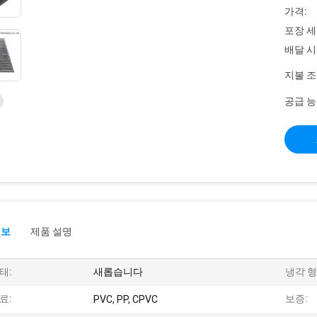
가격:
포장 세
배달 시
지불 조
공급 능
정보
제품 설명
태:
새롭습니다
냉각 형
료:
보증:
PVC, PP, CPVC