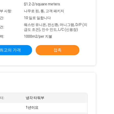
$1.2-2/square meters
부 사항:
나무로 된, 통, 고객 패키지
간:
10 일로 일합니다
웨스턴 유니온, 전신환, 머니그램, D/P (지
건:
급도 조건), 인수 인도, L/C (신용장)
력:
1000m2/per 지불
최고의 가격
접촉
태:
냉각 타워부
1년이요