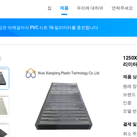
집
제품
우리에 대하여
연락주세요
냉각탑은 어깨걸이식 PVC 시트 16 밀리미터를 충전합니다
1250
리미터
제품 상
원래 장
브랜드 
인증:
모델 번
결제 및
최소 주