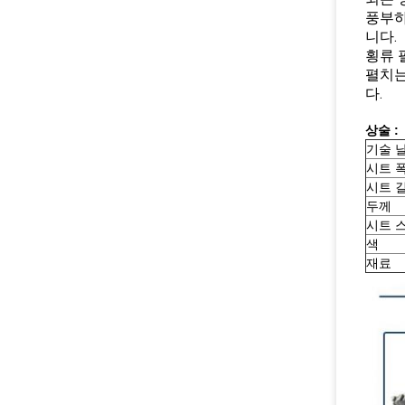
풍부하
니다.
횡류 
펼치는
다.
상술 :
기술 
시트 폭
시트 
두께
시트 
색
재료