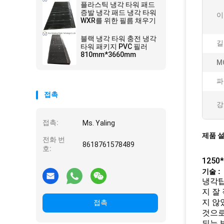
플라스틱 냉각 타워 패드
증발 냉각 패드 냉각 타워
이
WXR를 위한 필름 채우기
블랙 냉각 타워 충전 냉각
길
타워 패키지 PVC 필러
810mm*3660mm
M
파
접촉
강
접촉:
Ms. Yaling
제품 
전화 번
8618761578489
호:
125
기술 :
냉각탑
지 잘
지 않
접촉
것으로
되는 