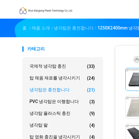
홈
제품 소개
냉각탑은 충전합니다
1250X2400mm 
카테고리
국제적 냉각탑 충진
(33)
탑 채움 재료를 냉각시키기
(24)
냉각탑은 충전합니다
(21)
PVC 냉각탑은 이행합니다
(3)
냉각탑 플라스틱 충진
(9)
냉각탑 팔
(4)
탑 영화 충진을 냉각시키기
(4)