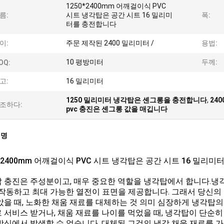
1250*2400mm 어깨걸이식 PVC
름:
시트 냉각탑은 공간 시트 16 밀리미
폭:
터를 충전합니다
이:
주문 제작된 2400 밀리미터 /
용법:
10 평방미터
두께:
OQ:
고:
16 밀리미터
1250 밀리미터 냉각탑은 셴그롱을 충전합니다
,
24
조하다:
pvc 충진은 셴그롱 값을 매깁니다
설명
0*2400mm 어깨걸이식 PVC 시트 냉각탑은 공간 시트 16 밀리
 충진은 주성분이고, 매우 중요한 역할을 냉각탑에서 합니다.냉
 작동하고 최대 가능한 열전이 표면을 제공합니다. 그래서 당신의
았을 때, 노화한 채움 재료를 대체하는 것 의미 심장하게 냉각탑
 서비스 받거나, 채움 재료를 나이를 먹었을 때, 냉각탑이 단순
방식에서 발생할 수 없습니다. 대체된 그것의 냉각 채움 재료를 