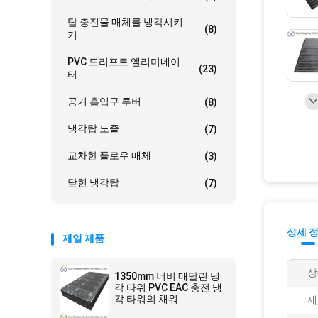
탑 충전물 매체를 냉각시키
(8)
기
PVC 드리프트 엘리미네이
(23)
터
공기 흡입구 루버
(8)
냉각탑 노즐
(7)
교차한 플로우 매체
(3)
닫힌 냉각탑
(7)
상세 
제일 제품
상
1350mm 너비 매달린 냉
각 타워 PVC EAC 충전 냉
각 타워의 채워
재