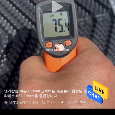
냉각탑을 싸는 CF1900 교차하는 세로홈이 형성된 충진은 프
라이스 0.32-0.6mm을 충전합니다
냉각탑 플라스틱 충진
2022-10-14
21 views