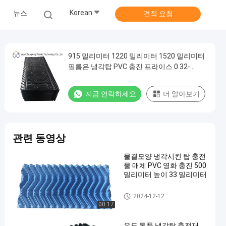
Korean
뉴스
견적 요청
915 밀리미터 1220 밀리미터 1520 밀리미터
필름은 냉각탑 PVC 충진 프라이스 0.32-
0.6mm을 충전합니다
지금 연락하세요
더 알아보기
관련 동영상
물결모양 냉각시킨 탑 충전
물 매체 PVC 영화 충진 500
밀리미터 높이 33 밀리미터
탑 채움 재료를 냉각시키기
2024-12-12
00:17
유도 통풍 냉각탑 충전재