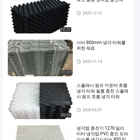
탑 채움 재료를 냉각시키기
2025-12-15
00:31
너비 800mm 냉각 타워를
위한 재료
탑 채움 재료를 냉각시키기
2025-11-14
00:09
스플래시 펌프 카운터 흐름
냉각 타워 필름 충전 스플래
시 펌프 흐름 냉각 타워
탑 채움 재료를 냉각시키기
2025-03-27
00:24
냉각탑 충전기 1270 밀리
미터 냉각탑 PVC 충진 프라
이스를 냉각시키는 950 밀